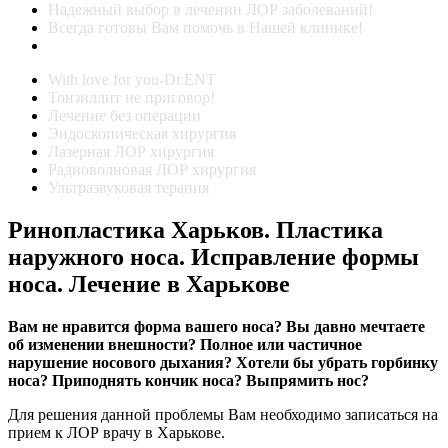
Надежный выбор в лечении ЛОР заболеваний!
Всегда готовы Вам помочь в Нашей клинике!
With love for you-Dr.ENT
Тонзиллит не приговор!
Лечение без операции
Эндоскопическая хирургия
Лазерная ЛОР хирургия
Радиоволновая ЛОР хирургия
Ультразвуковая терапия
Ринопластика Харьков. Пластика
наружного носа. Исправление формы
носа. Лечение в Харькове
Вам не нравится форма вашего носа? Вы давно мечтаете
об изменении внешности? Полное или частичное
нарушение носового дыхания? Хотели бы убрать горбинку
носа? Приподнять кончик носа? Выпрямить нос?
Для решения данной проблемы Вам необходимо записаться на
прием к ЛОР врачу в Харькове.