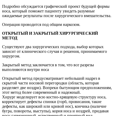
Подробно обсуждается графический проект будущей формы
носа, который поможет пациенту увидеть разумные
ожидаемые результаты после хирургического вмешательства.
Операция проводится под общим наркозом.
ОТКРЫТЫЙ И ЗАКРЫТЫЙ ХИРУРГИЧЕСКИЙ
МЕТОД
Существуют два хирургических подхода, выбор которых
зависит от клинического случая и решения, принимаемого
хирургом.
Закрытый метод заключается в том, что все разрезы
выполняются внутри носа
Открытый метод предусматривает небольшой надрез в
скрытой части носовой перегородки (область, которая
разделяет две ноздри). Вопреки бытующим предположениям,
этот метод более современный и надежный.
Хирург моделирует всю костно-хрящевую структуру носа,
корректирует дефекты спинки (горб, провисания, такие
дефекты, как широкий или кривой нос), кончика (наличие
бугра, повороты, выступы), корня носа и ноздрей, придавая
носу гармоничный, естественный и приятный вид.