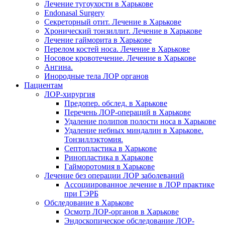
Лечение тугоухости в Харькове
Endonasal Surgery
Секреторный отит. Лечение в Харькове
Хронический тонзиллит. Лечение в Харькове
Лечение гайморита в Харькове
Перелом костей носа. Лечение в Харькове
Носовое кровотечение. Лечение в Харькове
Ангина.
Инородные тела ЛОР органов
Пациентам
ЛОР-хирургия
Предопер. обслед. в Харькове
Перечень ЛОР-операций в Харькове
Удаление полипов полости носа в Харькове
Удаление небных миндалин в Харькове.
Тонзиллэктомия.
Септопластика в Харькове
Ринопластика в Харькове
Гайморотомия в Харькове
Лечение без операции ЛОР заболеваний
Ассоциированное лечение в ЛОР практике
при ГЭРБ
Обследование в Харькове
Осмотр ЛОР-органов в Харькове
Эндоскопическое обследование ЛОР-