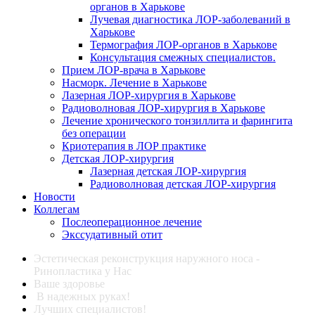
органов в Харькове
Лучевая диагностика ЛОР-заболеваний в
Харькове
Термография ЛОР-органов в Харькове
Консультация смежных специалистов.
Прием ЛОР-врача в Харькове
Насморк. Лечение в Харькове
Лазерная ЛОР-хирургия в Харькове
Радиоволновая ЛОР-хирургия в Харькове
Лечение хронического тонзиллита и фарингита
без операции
Криотерапия в ЛОР практике
Детская ЛОР-хирургия
Лазерная детская ЛОР-хирургия
Радиоволновая детская ЛОР-хирургия
Новости
Коллегам
Послеоперационное лечение
Экссудативный отит
Эстетическая реконструкция наружного носа -
Ринопластика у Нас
Ваше здоровье
В надежных руках!
Лучших специалистов!