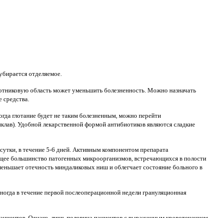
 убирается отделяемое.
оротниковую область может уменьшить болезненность. Можно назначать
 средства.
огда глотание будет не таким болезненным, можно перейти
иклав). Удобной лекарственной формой антибиотиков являются сладкие
 сутки, в течение 5-6 дней. Активным компонентом препарата
щее большинство патогенных микроорганизмов, встречающихся в полости
меньшает отечность миндаликовых ниш и облегчает состояние больного в
 Иногда в течение первой послеоперационной недели грануляционная
% пациентов. Однако, лишь половина пациентов с выраженным кровотечением