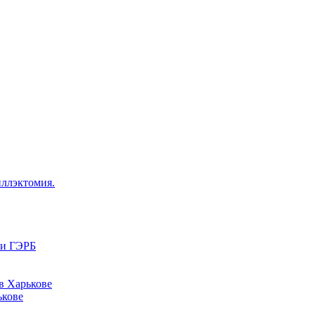
иллэктомия.
ри ГЭРБ
в Харькове
ькове