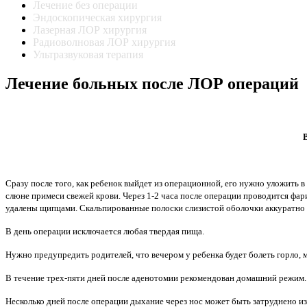
Лечение без операции
Эндоскопическая хирургия
Лазерная ЛОР хирургия
Радиоволновая ЛОР хирургия
Ультразвуковая терапия
Лечение больных после ЛОР операций
Сразу после того, как ребенок выйдет из операционной, его нужно уложить в
слюне примеси свежей крови. Через 1-2 часа после операции проводится фар
удалены щипцами. Скальпированные полоски слизистой оболочки аккуратно
В день операции исключается любая твердая пища.
Нужно предупредить родителей, что вечером у ребенка будет болеть горло,
В течение трех-пяти дней после аденотомии рекомендован домашний режим. 
Несколько дней после операции дыхание через нос может быть затруднено из