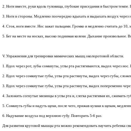
2. Ноги вместе, руки вдоль туловища, глубокие приседания в быстром темпе.
3. Ноги в стороны. Медленно поочередно вдыхать и выдыхать воздух через н
4. Стоя, ноги вместе. Нос зажат пальцами. Громко и медленно считать до 10, 
5. Бег на месте на носках, высоко поднимая колени. Дыхание произвольное. В
V. Упражнения для тренировки мимических мышц околоротовой области.
1. Вдох через рот, зубы сомкнуты, углы рта растягиваются, выдох через нос. 
2. Вдох через сомкнутые губы, углы рта растянуты, выдох через губы, сложе
3. Вдох через сомкнутые губы, углы рта растянуты, выдох попеременно через
4. Заложить согнутые мизинцы в углы рта и, слегка растягивая их, сжимать гу
5. Сомкнуть губы и надуть щеки, после чего, прижав кулаки к щекам, медлен
6. Надувание воздуха под верхнюю губу. Повторить 5-6 раз.
Для развития круговой мышцы рта можно рекомендовать научить ребенка сви