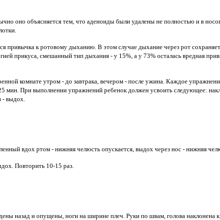
чно оно объясняется тем, что аденоиды были удалены не полностью и в носог
лотки.
ся привычка к ротовому дыханию. В этом случае дыхание через рот сохраняетс
гией прикуса, смешанный тип дыхания - у 15%, а у 73% осталась вредная пр
ой комнате утром - до завтрака, вечером - после ужина. Каждое упражнение 
0-25 мин. При выполнении упражнений ребенок должен усвоить следующее: накло
 - выдох.
ленный вдох ртом - нижняя челюсть опускается, выдох через нос - нижняя челюс
ыдох. Повторить 10-15 раз.
ены назад и опущены, ноги на ширине плеч. Руки по швам, голова наклонена к г