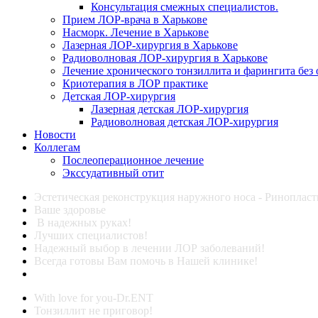
Консультация смежных специалистов.
Прием ЛОР-врача в Харькове
Насморк. Лечение в Харькове
Лазерная ЛОР-хирургия в Харькове
Радиоволновая ЛОР-хирургия в Харькове
Лечение хронического тонзиллита и фарингита без
Криотерапия в ЛОР практике
Детская ЛОР-хирургия
Лазерная детская ЛОР-хирургия
Радиоволновая детская ЛОР-хирургия
Новости
Коллегам
Послеоперационное лечение
Экссудативный отит
Эстетическая реконструкция наружного носа - Ринопласт
Ваше здоровье
В надежных руках!
Лучших специалистов!
Надежный выбор в лечении ЛОР заболеваний!
Всегда готовы Вам помочь в Нашей клинике!
With love for you-Dr.ENT
Тонзиллит не приговор!