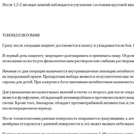
После 1,5-2 месяцев занятий наблюдается улучшение состояния круговой мы
ТОНЗИЛЛЭКТОМИЯ
Сразу после операции пациент доставляется в палату и укладывается на бок.
В первый день пациенту запрещают разговаривать и принимать пищу. Отделя
полоскания полости рта физиологическим раствором или слабыми растворами
Начиная со дня операции назначаются внутримышечные инъекции антибиотиков
на пероральный прием. Препаратами выбора являются полусинтетические пен
сиропы для детей. При аллергии к бета-лактамным антибиотикам назначаютс
Для уменьшения воспалительных явлений в глотке со второго дня после опера
является фузафунжин, обладающий антимикробным и противовоспалительным
глотки. Кроме того, биопарокс обладает противогрибковой активностью и у
послеоперационном периоде.
После тонзиллэктомии раневая поверхность покрывается грануляциями, а зате
мембрана отторгается с раневой поверхности и это может вызвать небольш
Частота кровотечения после тонзиллэктомии составляет 1,4% в первые сутки