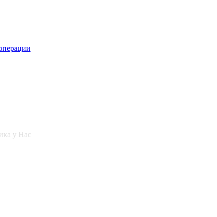
 операции
ика у Нас