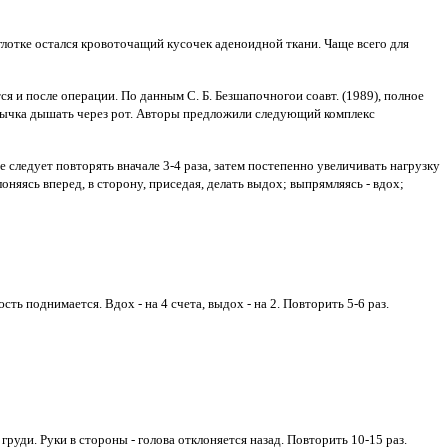
лотке остался кровоточащий кусочек аденоидной ткани. Чаще всего для
я и после операции. По данным С. Б. Безшапочногои соавт. (1989), полное
ивычка дышать через рот. Авторы предложили следующий комплекс
следует повторять вначале 3-4 раза, затем постепенно увеличивать нагрузку
няясь вперед, в сторону, приседая, делать выдох; выпрямляясь - вдох;
ть поднимается. Вдох - на 4 счета, выдох - на 2. Повторить 5-6 раз.
руди. Руки в стороны - голова отклоняется назад. Повторить 10-15 раз.