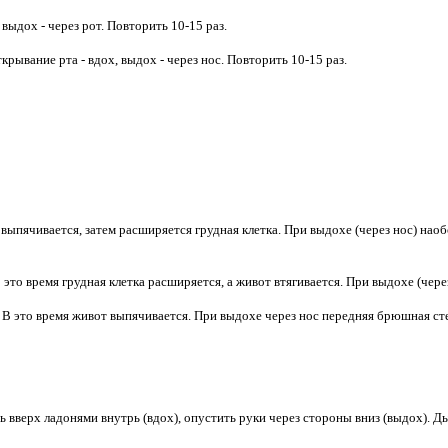
выдох - через рот. Повторить 10-15 раз.
крывание рта - вдох, выдох - через нос. Повторить 10-15 раз.
ыпячивается, затем расширяется грудная клетка. При выдохе (через нос) наоб
то время грудная клетка расширяется, а живот втягивается. При выдохе (через
 это время живот выпячивается. При выдохе через нос передняя брюшная стен
ь вверх ладонями внутрь (вдох), опустить руки через стороны вниз (выдох). 