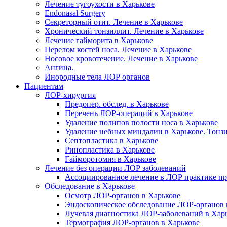
Лечение тугоухости в Харькове
Endonasal Surgery
Секреторный отит. Лечение в Харькове
Хронический тонзиллит. Лечение в Харькове
Лечение гайморита в Харькове
Перелом костей носа. Лечение в Харькове
Носовое кровотечение. Лечение в Харькове
Ангина.
Инородные тела ЛОР органов
Пациентам
ЛОР-хирургия
Предопер. обслед. в Харькове
Перечень ЛОР-операций в Харькове
Удаление полипов полости носа в Харькове
Удаление небных миндалин в Харькове. Тонз
Септопластика в Харькове
Ринопластика в Харькове
Гайморотомия в Харькове
Лечение без операции ЛОР заболеваний
Ассоциированное лечение в ЛОР практике п
Обследование в Харькове
Осмотр ЛОР-органов в Харькове
Эндоскопическое обследование ЛОР-органов 
Лучевая диагностика ЛОР-заболеваний в Хар
Термография ЛОР-органов в Харькове