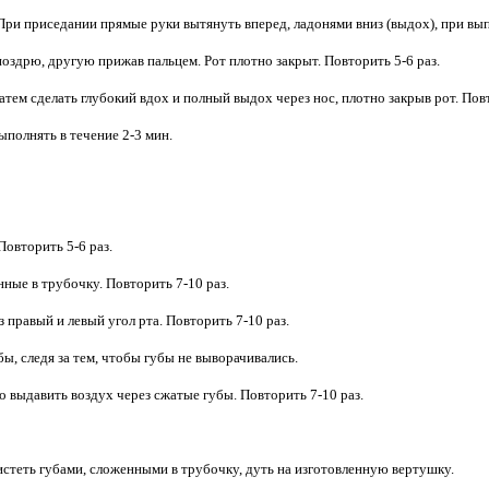
 При приседании прямые руки вытянуть вперед, ладонями вниз (выдох), при вып
оздрю, другую прижав пальцем. Рот плотно закрыт. Повторить 5-6 раз.
затем сделать глубокий вдох и полный выдох через нос, плотно закрыв рот. Повт
ыполнять в течение 2-3 мин.
Повторить 5-6 раз.
нные в трубочку. Повторить 7-10 раз.
 правый и левый угол рта. Повторить 7-10 раз.
бы, следя за тем, чтобы губы не выворачивались.
но выдавить воздух через сжатые губы. Повторить 7-10 раз.
стеть губами, сложенными в трубочку, дуть на изготовленную вертушку.