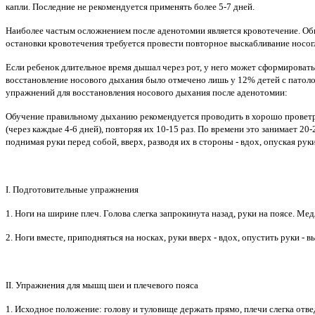
капли. Последние не рекомендуется применять более 5-7 дней.
Наиболее частым осложнением после аденотомии является кровотечение. Обы
остановки кровотечения требуется провести повторное выскабливание носог
Если ребенок длительное время дышал через рот, у него может сформировать
восстановление носового дыхания было отмечено лишь у 12% детей с патоло
упражнений для восстановления носового дыхания после аденотомии:
Обучение правильному дыханию рекомендуется проводить в хорошо проветренн
(через каждые 4-6 дней), повторяя их 10-15 раз. По времени это занимает 2
поднимая руки перед собой, вверх, разводя их в стороны - вдох, опуская руки
I. Подготовительные упражнения
1. Ноги на ширине плеч. Голова слегка запрокинута назад, руки на поясе. Мед
2. Ноги вместе, приподняться на носках, руки вверх - вдох, опустить руки - в
II. Упражнения для мышц шеи и плечевого пояса
1. Исходное положение: голову и туловище держать прямо, плечи слегка отвед