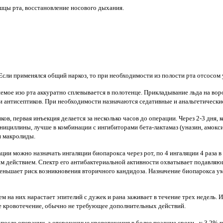
шцы рта, восстановление носового дыхания.
 Если применялся общий наркоз, то при необходимости из полости рта отсосом
емое изо рта аккуратно сплевывается в полотенце. Прикладывание льда на в
 антисептиков. При необходимости назначаются седативные и анальгетические
, первая инъекция делается за несколько часов до операции. Через 2-3 дня, к
ициллины, лучше в комбинации с ингибиторами бета-лактамаз (уназин, амокс
я макролиды.
ции можно назначать ингаляции биопарокса через рот, по 4 ингаляции 4 раза в
 действием. Спектр его антибактериальной активности охватывает подавляю
меньшает риск возникновения вторичного кандидоза. Назначение биопарокса у
м на них нарастает эпителий с дужек и рана заживает в течение трех недель.
ое кровотечение, обычно не требующее дополнительных действий.
 после операции, а отсроченные кровотечения в более поздние сроки - у 3,2