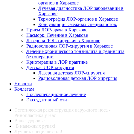
органов в Харькове
Лучевая диагностика ЛОР-заболеваний в
Харькове
Термография ЛОР-органов в Харькове
Консультация смежных специалистов.
Прием ЛОР-врача в Харькове
Насморк. Лечение в Харькове
Лазерная ЛОР-хирургия в Харькове
Радиоволновая ЛОР-хирургия в Харькове
Лечение хронического тонзиллита и фарингита
без операции
Криотерапия в ЛОР практике
Детская ЛОР-хирургия
Лазерная детская ЛОР-хирургия
Радиоволновая детская ЛОР-хирургия
Новости
Коллегам
Послеоперационное лечение
Экссудативный отит
Эстетическая реконструкция наружного носа -
Ринопластика у Нас
Ваше здоровье
В надежных руках!
Лучших специалистов!