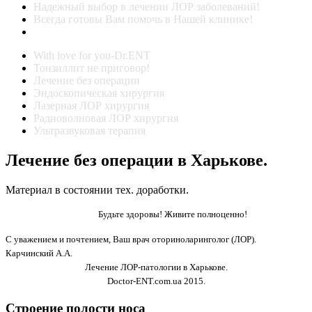
Надежный выбор в лечении ЛОР заболеваний!
Всегда готовы Вам помочь в Нашей клинике!
With love for you-Dr.ENT
Тонзиллит не приговор!
Лечение без операции
Эндоскопическая хирургия
Лазерная ЛОР хирургия
Радиоволновая ЛОР хирургия
Ультразвуковая терапия
Лечение без операции в Харькове.
Материал в состоянии тех. доработки.
Будьте здоровы! Живите полноценно!
С уважением и почтением, Ваш врач оториноларинголог (ЛОР).
Карчинский А.А.
Лечение ЛОР-патологии в Харькове.
Doctor-ENT.com.ua 2015.
Строение полости носа