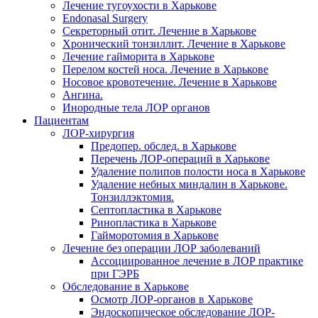
Лечение тугоухости в Харькове
Endonasal Surgery
Секреторный отит. Лечение в Харькове
Хронический тонзиллит. Лечение в Харькове
Лечение гайморита в Харькове
Перелом костей носа. Лечение в Харькове
Носовое кровотечение. Лечение в Харькове
Ангина.
Инородные тела ЛОР органов
Пациентам
ЛОР-хирургия
Предопер. обслед. в Харькове
Перечень ЛОР-операций в Харькове
Удаление полипов полости носа в Харькове
Удаление небных миндалин в Харькове.
Тонзиллэктомия.
Септопластика в Харькове
Ринопластика в Харькове
Гайморотомия в Харькове
Лечение без операции ЛОР заболеваний
Ассоциированное лечение в ЛОР практике
при ГЭРБ
Обследование в Харькове
Осмотр ЛОР-органов в Харькове
Эндоскопическое обследование ЛОР-